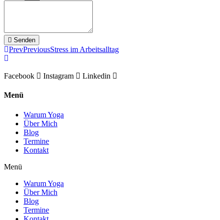
Senden
Prev
Previous
Stress im Arbeitsalltag
Facebook
Instagram
Linkedin
Menü
Warum Yoga
Über Mich
Blog
Termine
Kontakt
Menü
Warum Yoga
Über Mich
Blog
Termine
Kontakt