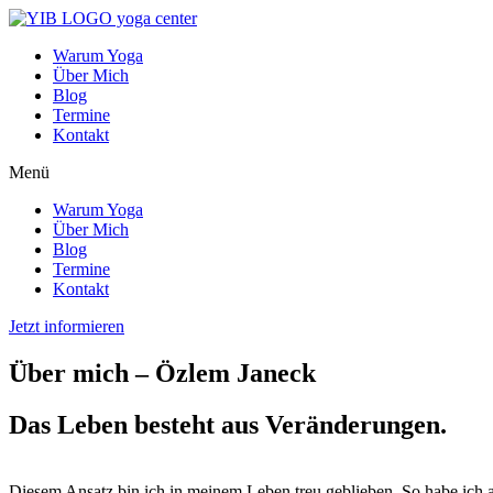
Warum Yoga
Über Mich
Blog
Termine
Kontakt
Menü
Warum Yoga
Über Mich
Blog
Termine
Kontakt
Jetzt informieren
Über mich – Özlem Janeck
Das Leben besteht aus Veränderungen.
Diesem Ansatz bin ich in meinem Leben treu geblieben. So habe ich a