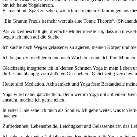
bin ich heute Yogalehrerin.
Es macht mir Spaß zu sehen, wie ich mit meinen Erfahrungen aus die
„Ein Gramm Praxis ist mehr wert als eine Tonne Theorie“. (Sivanand
Als vollzeitbeschäftigte, dreifache Mutter merkte ich, dass ich dies
begab ich mich auf die Suche.
Ich suchte nach Wegen gelassener zu agieren, meinen Körper und mein
Ich begann zu meditieren und nach Wochen konnte ich fünf Minuten ru
Gleichzeitig integrierte ich in kleinen Schritten Yoga in mein Leben
durfte -unabhängig vom äußeren Geschehen. Gleichzeitig verschwa
Heute sind Mediation, Achtsamkeit und Yoga feste Bestandteile meine
Yoga wirkt dabei ganzheitlich. Denn wer im Yoga übt auf einem Bein z
entsteht, möchte ich gerne teilen.
In erster Linie sehe ich mich als Schüler. Ich gebe weiter, was ich le
machen.
Zufriedenheit, Lebensfreude, Leichtigkeit und Gelassenheit in das L
Ich sehe es als meine Aufgabe meine Begeisterung für Yoga zu teile