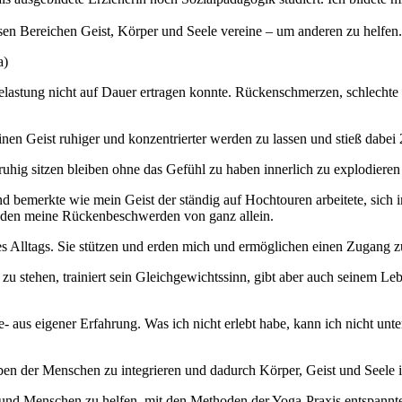
sen Bereichen Geist, Körper und Seele vereine – um anderen zu helfen.
a)
e Belastung nicht auf Dauer ertragen konnte. Rückenschmerzen, schlech
en Geist ruhiger und konzentrierter werden zu lassen und stieß dabei
hig sitzen bleiben ohne das Gefühl zu haben innerlich zu explodieren
 und bemerkte wie mein Geist der ständig auf Hochtouren arbeitete, si
nden meine Rückenbeschwerden von ganz allein.
s Alltags. Sie stützen und erden mich und ermöglichen einen Zugang z
u stehen, trainiert sein Gleichgewichtssinn, gibt aber auch seinem Le
rne- aus eigener Erfahrung. Was ich nicht erlebt habe, kann ich nicht un
eben der Menschen zu integrieren und dadurch Körper, Geist und Seele 
n und Menschen zu helfen, mit den Methoden der Yoga-Praxis entspannt